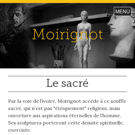
S
MENU
k
i
p
Moirignot
t
o
c
o
n
t
e
Le sacré
n
t
Par la voie de l’ivoire, Moirignot accède à ce souffle
sacré, qui n’est pas "étriquement" religieux, mais
ouverture aux aspirations éternelles de l’homme.
Ses sculptures porteront cette densité spirituelle,
exorciste.