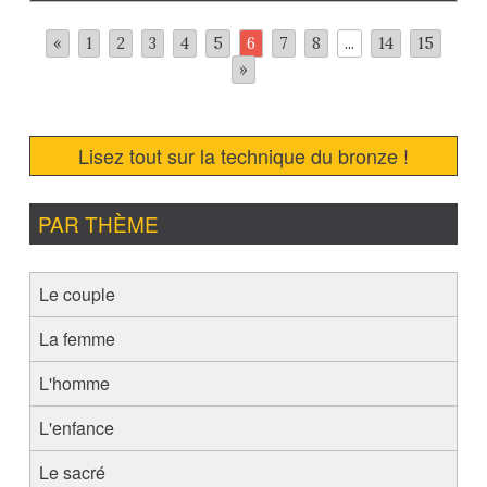
«
1
2
3
4
5
6
7
8
...
14
15
»
Lisez tout sur la technique du bronze !
PAR THÈME
Le couple
La femme
L'homme
L'enfance
Le sacré