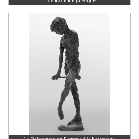
La Baigneuse grecque
La Baigneuse ou Femme à la baignoire