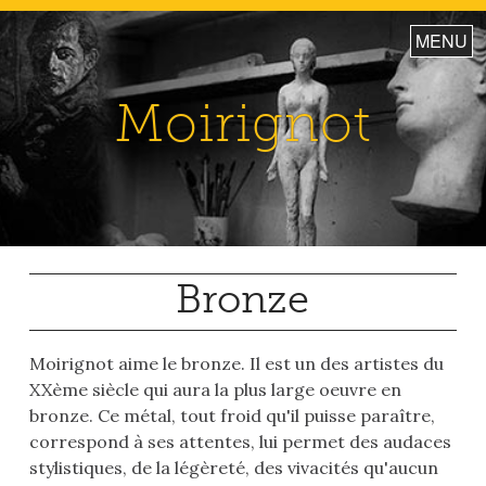
S
MENU
k
i
p
Moirignot
t
o
c
o
n
t
e
Bronze
n
t
Moirignot aime le bronze. Il est un des artistes du
XXème siècle qui aura la plus large oeuvre en
bronze. Ce métal, tout froid qu'il puisse paraître,
correspond à ses attentes, lui permet des audaces
stylistiques, de la légèreté, des vivacités qu'aucun