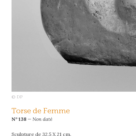
© DP
Torse de Femme
N° 138
— Non daté
Sculpture de 32,5 X 21 cm.