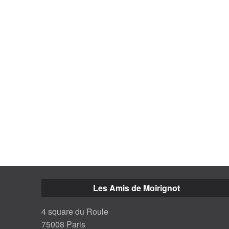
Les Amis de Moirignot
4 square du Roule
75008 Paris